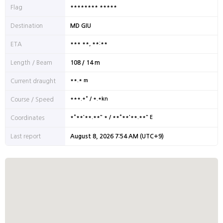
******** *****
Flag
Destination
MD GIU
*** **, **:**
ETA
Length / Beam
108 / 14 m
**.* m
Current draught
***.*° / *.*kn
Course / Speed
*°**'**.**" * / **°**'**.**" E
Coordinates
Last report
August 8, 2026 7:54 AM (UTC+9)