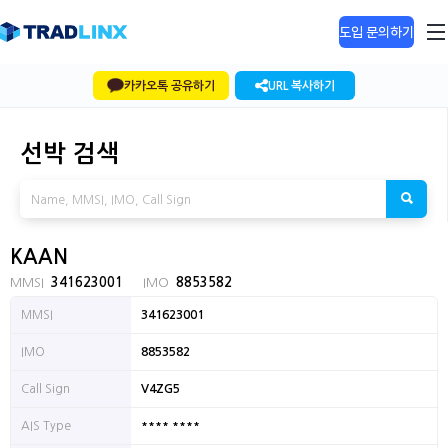
도입 문의하기
카카오톡 공유하기
URL 복사하기
선박 검색
KAAN
MMSI
341623001
IMO
8853582
MMSI
341623001
IMO
8853582
Call Sign
V4ZG5
**** ****
AIS Type