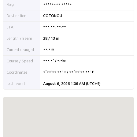
******** *****
Flag
Destination
COTONOU
*** **, **:**
ETA
Length / Beam
28 / 13 m
**.* m
Current draught
***.*° / *.*kn
Course / Speed
*°**'**.**" * / **°**'**.**" E
Coordinates
Last report
August 6, 2026 1:06 AM (UTC+9)