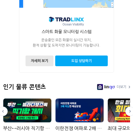
스마트 화물 모니터링 시스템
운송중인 모든 화물의 실시간 위치,
환적 상황 및 도착지연 모니터링이 가능합니다.
자세히 보기
도입 상담하기
인기 물류 콘텐츠
더보기
LinGo
부산↔러시아 직기항 서비스 보기
이란전쟁 여파로 2배 폭등한 해상운임: 물류 담당자가 주목해야 할 핵심 리스크