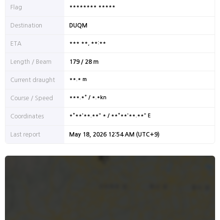
******** *****
Flag
Destination
DUQM
*** **, **:**
ETA
Length / Beam
179 / 28 m
**.* m
Current draught
***.*° / *.*kn
Course / Speed
*°**'**.**" * / **°**'**.**" E
Coordinates
Last report
May 18, 2026 12:54 AM (UTC+9)