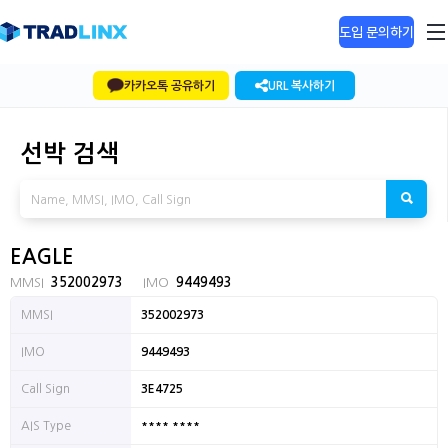
도입 문의하기
카카오톡 공유하기
URL 복사하기
선박 검색
EAGLE
MMSI
352002973
IMO
9449493
MMSI
352002973
IMO
9449493
Call Sign
3E4725
**** ****
AIS Type