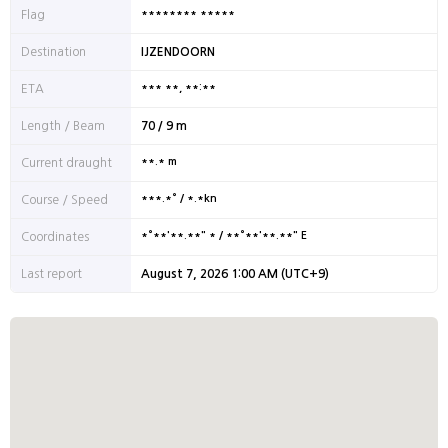
******** *****
Flag
Destination
IJZENDOORN
*** **, **:**
ETA
Length / Beam
70 / 9 m
**.* m
Current draught
***.*° / *.*kn
Course / Speed
*°**'**.**" * / **°**'**.**" E
Coordinates
Last report
August 7, 2026 1:00 AM (UTC+9)