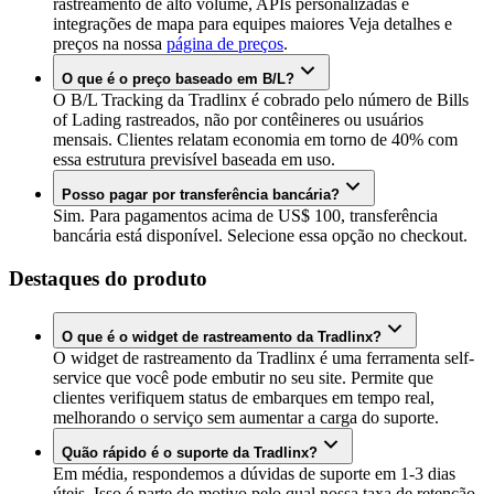
rastreamento de alto volume, APIs personalizadas e
integrações de mapa para equipes maiores Veja detalhes e
preços na nossa
página de preços
.
O que é o preço baseado em B/L?
O B/L Tracking da Tradlinx é cobrado pelo número de Bills
of Lading rastreados, não por contêineres ou usuários
mensais. Clientes relatam economia em torno de 40% com
essa estrutura previsível baseada em uso.
Posso pagar por transferência bancária?
Sim. Para pagamentos acima de US$ 100, transferência
bancária está disponível. Selecione essa opção no checkout.
Destaques do produto
O que é o widget de rastreamento da Tradlinx?
O widget de rastreamento da Tradlinx é uma ferramenta self-
service que você pode embutir no seu site. Permite que
clientes verifiquem status de embarques em tempo real,
melhorando o serviço sem aumentar a carga do suporte.
Quão rápido é o suporte da Tradlinx?
Em média, respondemos a dúvidas de suporte em 1-3 dias
úteis. Isso é parte do motivo pelo qual nossa taxa de retenção