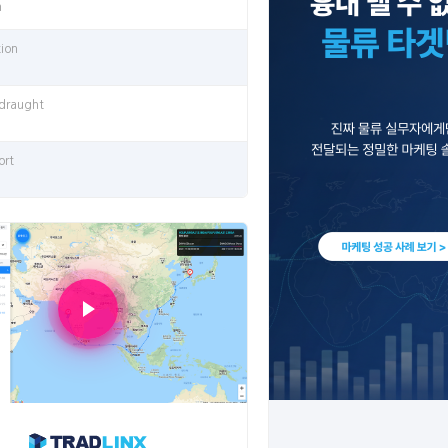
n
tion
 draught
ort