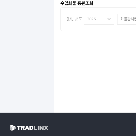
수입화물 통관조회
B/L 년도
2026