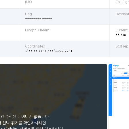
IMO
Call Sig
Flag
Destina
******** *****
Length / Beam
Current
**.* m
Coordinates
Last rep
*°**'**.**" * / **°**'**.**" E
일간 수신된 데이터가 없습니다.
 선박 위치를 확인하시려면