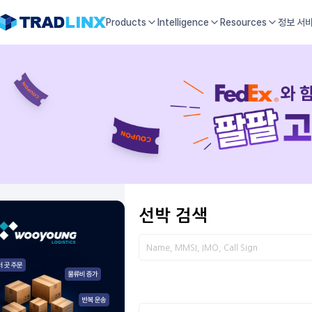
Products
Intelligence
Resources
정보 서
선박 검색