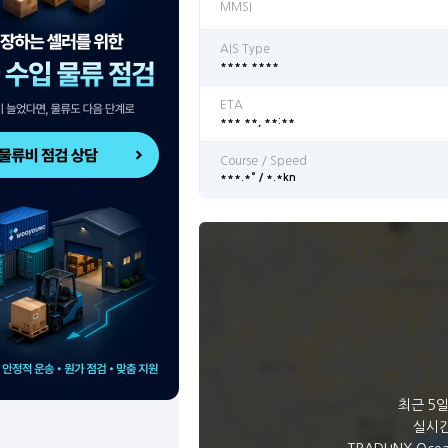
MMSI
AIS Type
**** ****
ETA
*** **, **:**
Course / Speed
***.*° / *.*kn
최근 5
실시간