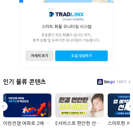
스마트 화물 모니터링 시스템
운송중인 모든 화물의 실시간 위치,
환적 상황 및 도착지연 모니터링이 가능합니다.
자세히 보기
도입 상담하기
인기 물류 콘텐츠
더보기
LinGo
이란전쟁 여파로 2배 폭등한 해상운임: 물류 담당자가 주목해야 할 핵심 리스크
E서비스로 편안한 선사 서비스