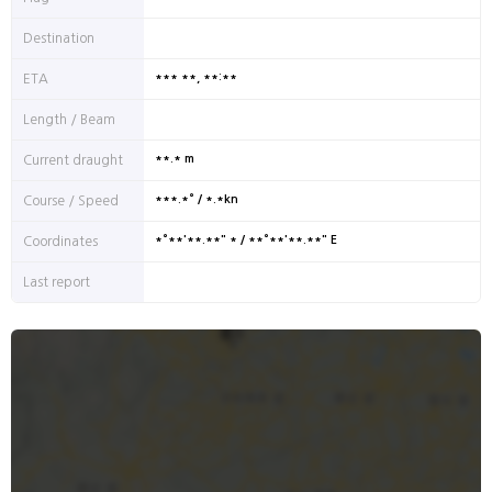
Destination
*** **, **:**
ETA
Length / Beam
**.* m
Current draught
***.*° / *.*kn
Course / Speed
*°**'**.**" * / **°**'**.**" E
Coordinates
Last report