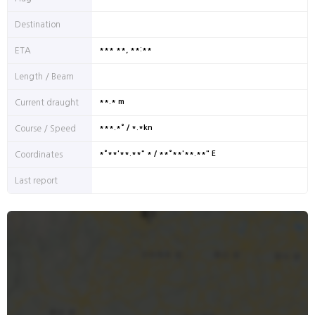
Destination
*** **, **:**
ETA
Length / Beam
**.* m
Current draught
***.*° / *.*kn
Course / Speed
*°**'**.**" * / **°**'**.**" E
Coordinates
Last report