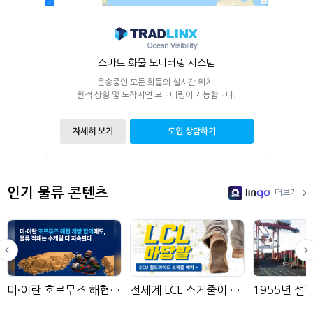
스마트 화물 모니터링 시스템
운송중인 모든 화물의 실시간 위치,
환적 상황 및 도착지연 모니터링이 가능합니다.
자세히 보기
도입 상담하기
인기 물류 콘텐츠
더보기
LinGo
미·이란 호르무즈 해협 개방 합의에도, 물류 적체는 수개월 더 지속된다
전세계 LCL 스케줄이 모여있는 곳