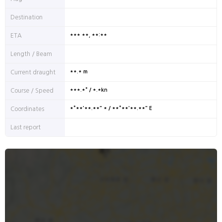
Destination
*** **, **:**
ETA
Length / Beam
**.* m
Current draught
***.*° / *.*kn
Course / Speed
*°**'**.**" * / **°**'**.**" E
Coordinates
Last report