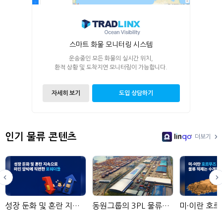
스마트 화물 모니터링 시스템
운송중인 모든 화물의 실시간 위치,
환적 상황 및 도착지연 모니터링이 가능합니다.
자세히 보기
도입 상담하기
인기 물류 콘텐츠
더보기
LinGo
성장 둔화 및 혼란 지속으로 마진 압박에 직면한 포워더들
동원그룹의 3PL 물류기업