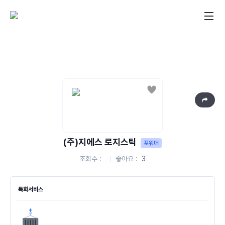
좋아요
(주)지에스 로지스틱
포워더
조회수
좋아요
3
특화서비스