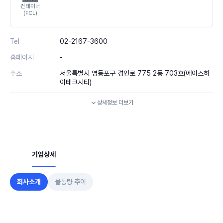
컨테이너
(FCL)
Tel
02-2167-3600
홈페이지
-
주소
서울특별시 영등포구 경인로 775 2동 703호(에이스하
이테크시티)
상세정보
더보기
기업상세
회사소개
물동량 추이