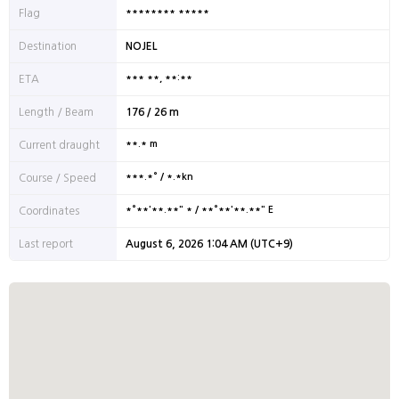
******** *****
Flag
Destination
NOJEL
*** **, **:**
ETA
Length / Beam
176 / 26 m
**.* m
Current draught
***.*° / *.*kn
Course / Speed
*°**'**.**" * / **°**'**.**" E
Coordinates
Last report
August 6, 2026 1:04 AM (UTC+9)