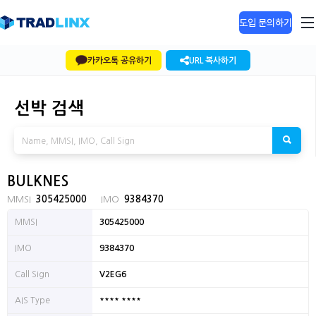
도입 문의하기
카카오톡 공유하기
URL 복사하기
선박 검색
BULKNES
MMSI
305425000
IMO
9384370
MMSI
305425000
IMO
9384370
Call Sign
V2EG6
**** ****
AIS Type