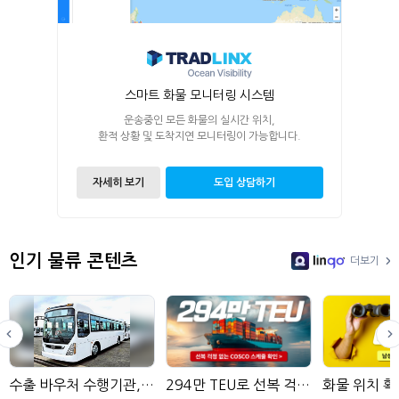
스마트 화물 모니터링 시스템
운송중인 모든 화물의 실시간 위치,
환적 상황 및 도착지연 모니터링이 가능합니다.
자세히 보기
도입 상담하기
인기 물류 콘텐츠
더보기
LinGo
수출 바우처 수행기관, 현대네비스
294만 TEU로 선복 걱정 없이!