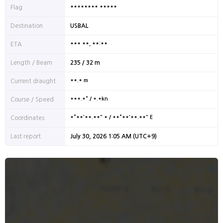
******** *****
Flag
Destination
USBAL
*** **, **:**
ETA
Length / Beam
235 / 32 m
**.* m
Current draught
***.*° / *.*kn
Course / Speed
*°**'**.**" * / **°**'**.**" E
Coordinates
Last report
July 30, 2026 1:05 AM (UTC+9)