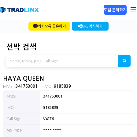
도입 문의하기
카카오톡 공유하기
URL 복사하기
선박 검색
HAYA QUEEN
MMSI
341753001
IMO
9185839
MMSI
341753001
IMO
9185839
Call Sign
V4EF6
**** ****
AIS Type