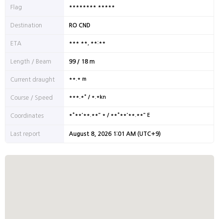
******** *****
Flag
Destination
RO CND
*** **, **:**
ETA
Length / Beam
99 / 18 m
**.* m
Current draught
***.*° / *.*kn
Course / Speed
*°**'**.**" * / **°**'**.**" E
Coordinates
Last report
August 8, 2026 1:01 AM (UTC+9)