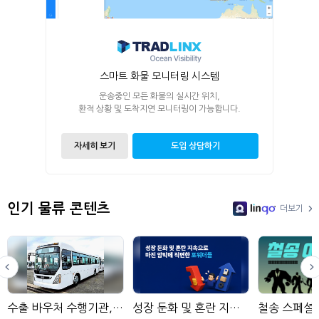
스마트 화물 모니터링 시스템
운송중인 모든 화물의 실시간 위치,
환적 상황 및 도착지연 모니터링이 가능합니다.
자세히 보기
도입 상담하기
인기 물류 콘텐츠
더보기
LinGo
수출 바우처 수행기관, 현대네비스
성장 둔화 및 혼란 지속으로 마진 압박에 직면한 포워더들