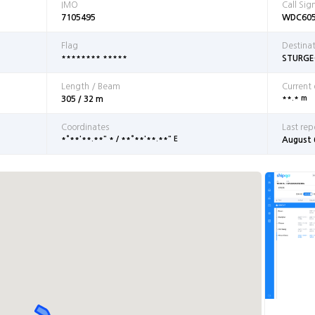
IMO
Call Sig
7105495
WDC60
Flag
Destina
******** *****
STURGE
Length / Beam
Current
**.* m
305 / 32 m
Coordinates
Last rep
*°**'**.**" * / **°**'**.**" E
August 