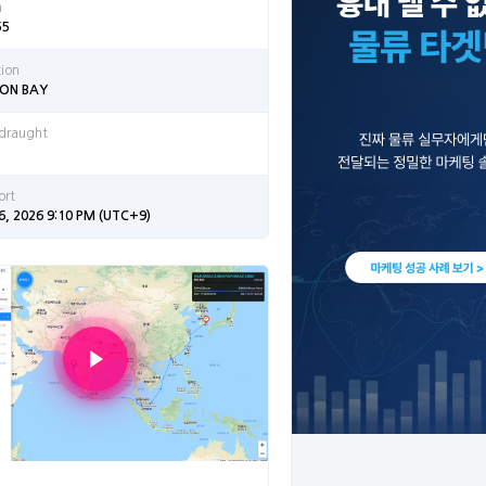
n
55
tion
ON BAY
 draught
ort
6, 2026 9:10 PM (UTC+9)