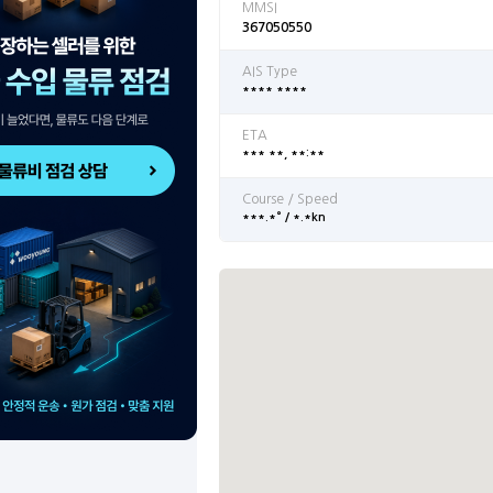
MMSI
367050550
AIS Type
**** ****
ETA
*** **, **:**
Course / Speed
***.*° / *.*kn