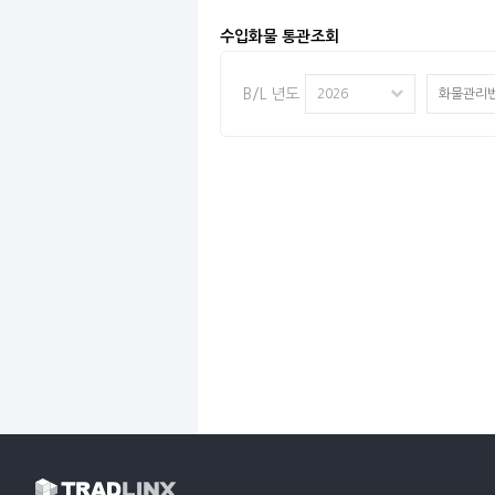
수입화물 통관조회
B/L 년도
2026