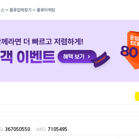
비스
물류업체찾기
물류마케팅
I
367050550
IMO
7105495