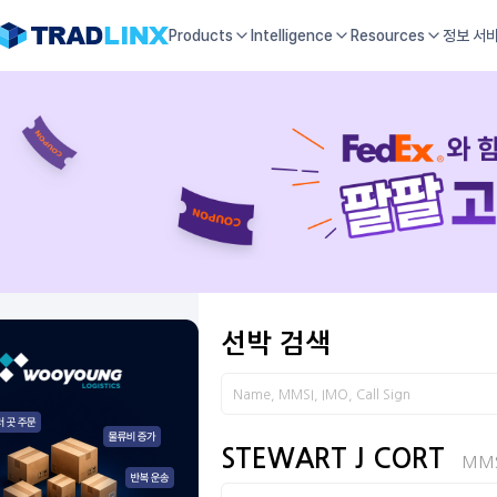
Products
Intelligence
Resources
정보 서
선박 검색
STEWART J CORT
MMS