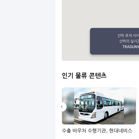
선박 추적 서
선박의 실시간
TRADLINX 
인기 물류 콘텐츠
LinGo
수출 바우처 수행기관, 현대네비스