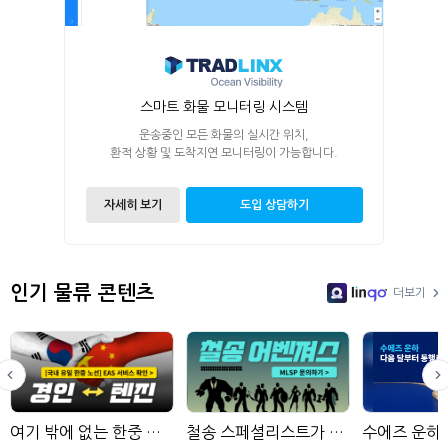
스마트 화물 모니터링 시스템
운송중인 모든 화물의 실시간 위치,
환적 상황 및 도착지연 모니터링이 가능합니다.
자세히 보기
도입 상담하기
인기 물류 콘텐츠
더보기
LinGo
여기 밖에 없는 한중 노선 확인하기
철송 스페셜리스트가 모인 물류사