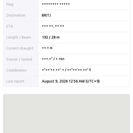
******** *****
Flag
Destination
BRITJ
*** **, **:**
ETA
Length / Beam
192 / 28 m
**.* m
Current draught
***.*° / *.*kn
Course / Speed
*°**'**.**" * / **°**'**.**" E
Coordinates
Last report
August 9, 2026 12:56 AM (UTC+9)