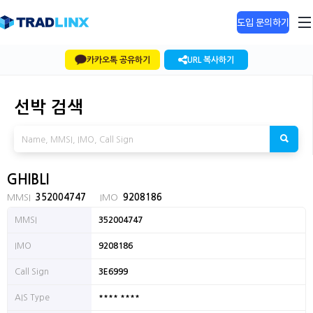
도입 문의하기
카카오톡 공유하기
URL 복사하기
선박 검색
GHIBLI
MMSI
352004747
IMO
9208186
MMSI
352004747
IMO
9208186
Call Sign
3E6999
**** ****
AIS Type