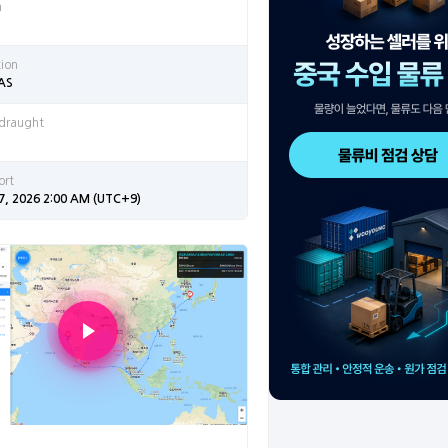
n
tion
 AS
 draught
ort
7, 2026 2:00 AM (UTC+9)