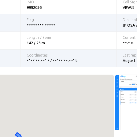
IMO
Call Sig
9992036
VRWJ5
Flag
Destina
******** *****
JP OSA
Length / Beam
Current
**.* m
142 / 23 m
Coordinates
Last rep
*°**'**.**" * / **°**'**.**" E
August 