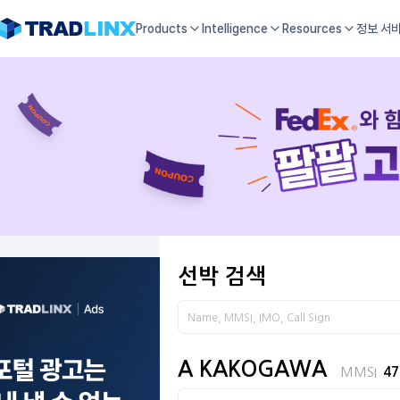
Products
Intelligence
Resources
정보 서
선박 검색
A KAKOGAWA
MMSI
47