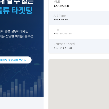
MMSI
477085900
AIS Type
**** ****
ETA
*** **, **:**
Course / Speed
***.*° / *.*kn