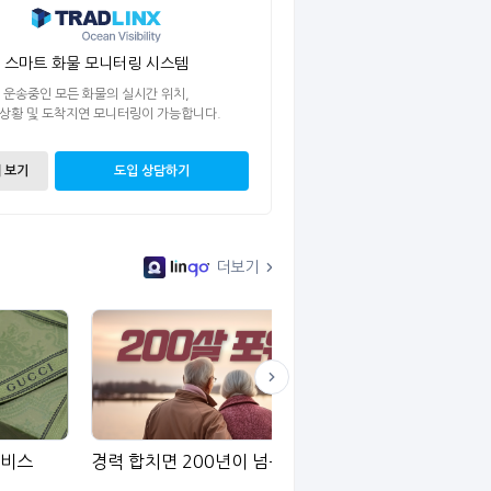
스마트 화물 모니터링 시스템
운송중인 모든 화물의 실시간 위치,
 상황 및 도착지연 모니터링이 가능합니다.
 보기
도입 상담하기
더보기
서비스
경력 합치면 200년이 넘는 포워더
철송 스페셜리스