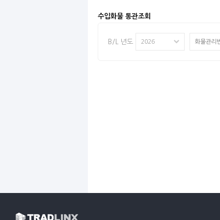
수입화물 통관조회
B/L 년도
2026