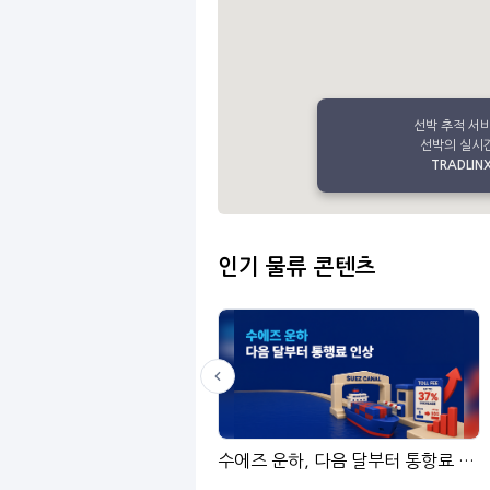
선박 추적 서
선박의 실시간
TRADLINX 
인기 물류 콘텐츠
LinGo
수에즈 운하, 다음 달부터 통항료 인상