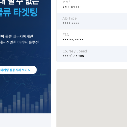
MMSI
730078000
AIS Type
**** ****
ETA
*** **, **:**
Course / Speed
***.*° / *.*kn