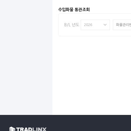
수입화물 통관조회
B/L 년도
2026