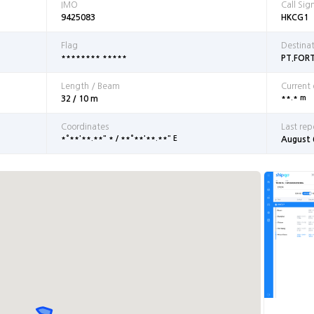
IMO
Call Sig
9425083
HKCG1
Flag
Destina
******** *****
PT.FOR
Length / Beam
Current
**.* m
32 / 10 m
Coordinates
Last rep
*°**'**.**" * / **°**'**.**" E
August 