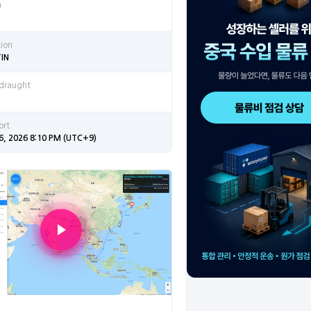
n
tion
TIN
 draught
ort
6, 2026 8:10 PM (UTC+9)