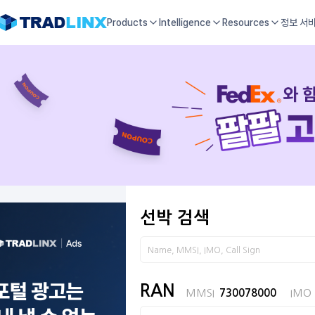
Products
Intelligence
Resources
정보 서
선박 검색
RAN
MMSI
730078000
IMO