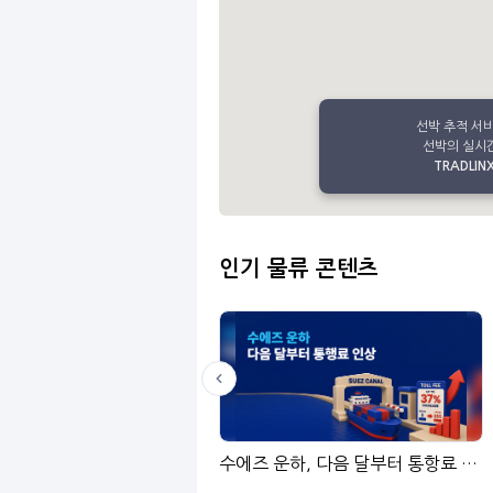
선박 추적 서
선박의 실시간
TRADLINX 
인기 물류 콘텐츠
LinGo
수에즈 운하, 다음 달부터 통항료 인상