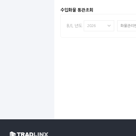
수입화물 통관조회
B/L 년도
2026