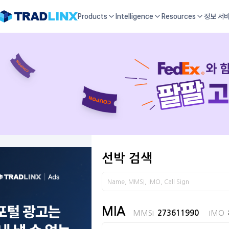
Products
Intelligence
Resources
정보 서
선박 검색
MIA
MMSI
273611990
IMO