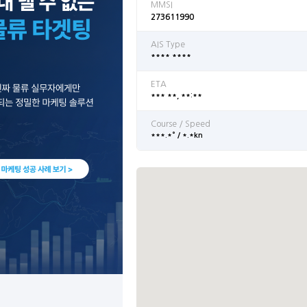
MMSI
273611990
AIS Type
**** ****
ETA
*** **, **:**
Course / Speed
***.*° / *.*kn