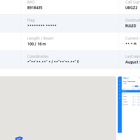
IMO
Call Sig
8918435
UBGZ2
Flag
Destina
******** *****
RULED
Length / Beam
Current
**.* m
100 / 16 m
Coordinates
Last rep
*°**'**.**" * / **°**'**.**" E
August 