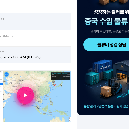
n
tion
 draught
ort
9, 2026 1:00 AM (UTC+9)