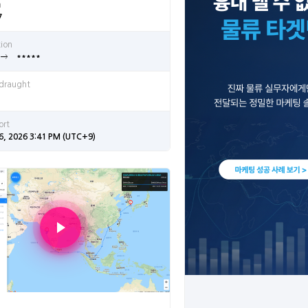
n
7
tion
*****
 draught
ort
6, 2026 3:41 PM (UTC+9)