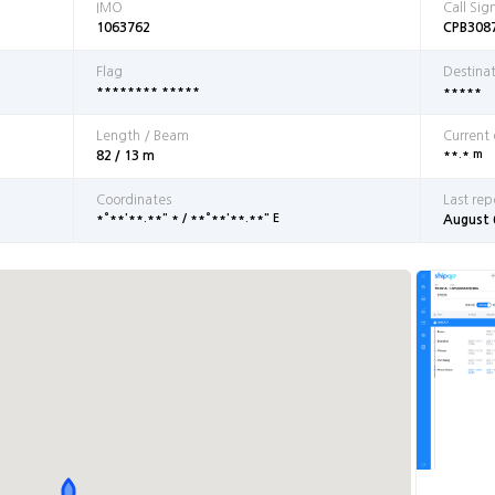
IMO
Call Sig
1063762
CPB308
Flag
Destina
******** *****
*****
Length / Beam
Current
**.* m
82 / 13 m
Coordinates
Last rep
*°**'**.**" * / **°**'**.**" E
August 