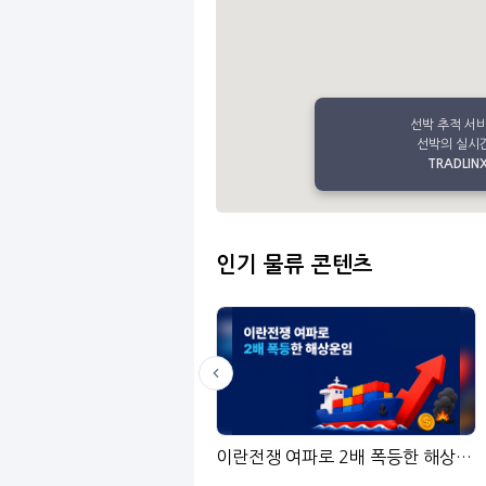
선박 추적 서
선박의 실시간
TRADLINX 
인기 물류 콘텐츠
LinGo
이란전쟁 여파로 2배 폭등한 해상운임: 물류 담당자가 주목해야 할 핵심 리스크