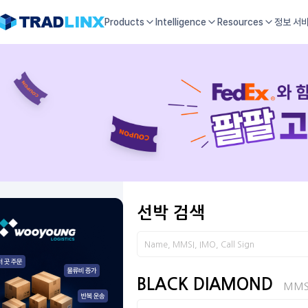
Products
Intelligence
Resources
정보 서
선박 검색
BLACK DIAMOND
MMS