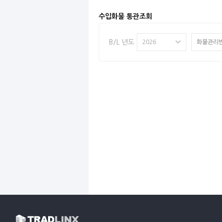
수입화물 통관조회
B/L 년도
2026