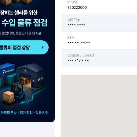
MMSI
720222000
AIS Type
**** ****
ETA
*** **, **:**
Course / Speed
***.*° / *.*kn