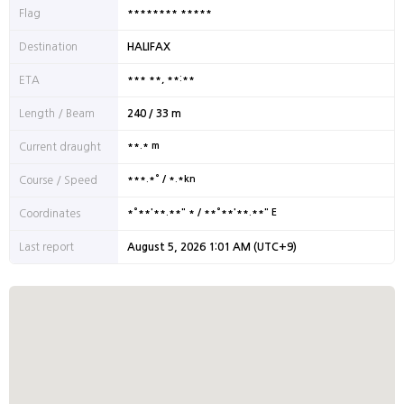
******** *****
Flag
Destination
HALIFAX
*** **, **:**
ETA
Length / Beam
240 / 33 m
**.* m
Current draught
***.*° / *.*kn
Course / Speed
*°**'**.**" * / **°**'**.**" E
Coordinates
Last report
August 5, 2026 1:01 AM (UTC+9)