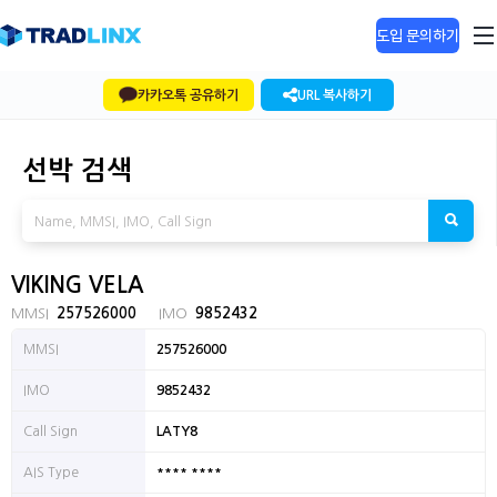
도입 문의하기
카카오톡 공유하기
URL 복사하기
선박 검색
VIKING VELA
MMSI
257526000
IMO
9852432
MMSI
257526000
IMO
9852432
Call Sign
LATY8
**** ****
AIS Type