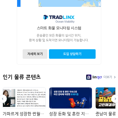
스마트 화물 모니터링 시스템
운송중인 모든 화물의 실시간 위치,
환적 상황 및 도착지연 모니터링이 가능합니다.
자세히 보기
도입 상담하기
인기 물류 콘텐츠
더보기
LinGo
가파르게 성장한 썬월드해운항공
성장 둔화 및 혼란 지속으로 마진 압박에 직면한 포워더들