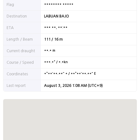
******** *****
Flag
Destination
LABUAN BAJO
*** **, **:**
ETA
Length / Beam
111 / 16 m
**.* m
Current draught
***.*° / *.*kn
Course / Speed
*°**'**.**" * / **°**'**.**" E
Coordinates
Last report
August 3, 2026 1:08 AM (UTC+9)