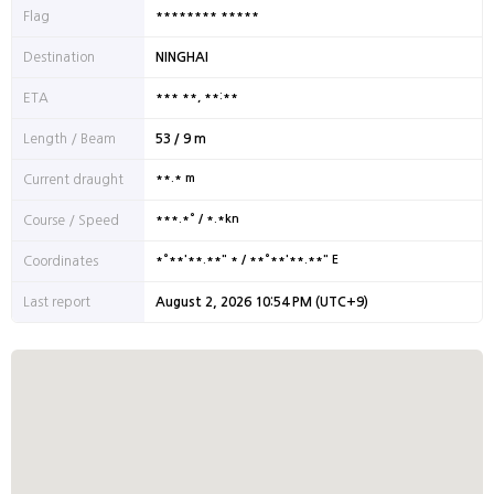
******** *****
Flag
Destination
NINGHAI
*** **, **:**
ETA
Length / Beam
53 / 9 m
**.* m
Current draught
***.*° / *.*kn
Course / Speed
*°**'**.**" * / **°**'**.**" E
Coordinates
Last report
August 2, 2026 10:54 PM (UTC+9)