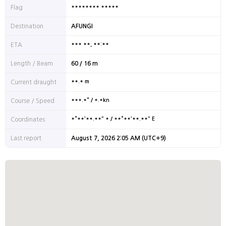
******** *****
Flag
Destination
AFUNGI
*** **, **:**
ETA
Length / Beam
60 / 16 m
**.* m
Current draught
***.*° / *.*kn
Course / Speed
*°**'**.**" * / **°**'**.**" E
Coordinates
Last report
August 7, 2026 2:05 AM (UTC+9)