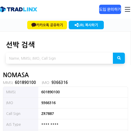
도입 문의하기
카카오톡 공유하기
URL 복사하기
선박 검색
NOMASA
MMSI
601890100
IMO
9366316
MMSI
601890100
IMO
9366316
Call Sign
ZR7887
**** ****
AIS Type