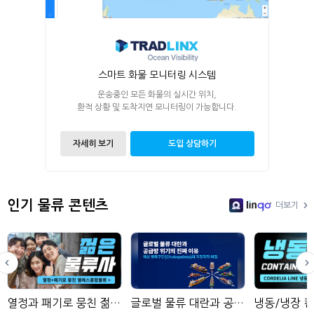
스마트 화물 모니터링 시스템
운송중인 모든 화물의 실시간 위치,
환적 상황 및 도착지연 모니터링이 가능합니다.
자세히 보기
도입 상담하기
인기 물류 콘텐츠
더보기
LinGo
열정과 패기로 뭉친 젊은 물류사
글로벌 물류 대란과 공급망 위기의 진짜 이유: 해상 병목구간(Chokepoints)의 지정학적 비밀