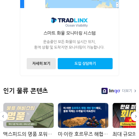
스마트 화물 모니터링 시스템
운송중인 모든 화물의 실시간 위치,
환적 상황 및 도착지연 모니터링이 가능합니다.
자세히 보기
도입 상담하기
인기 물류 콘텐츠
더보기
LinGo
맥스피드의 명품 포워딩 서비스
미·이란 호르무즈 해협 개방 합의에도, 물류 적체는 수개월 더 지속된다