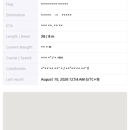
******** *****
Flag
Destination
*****
*****
*** **, **:**
ETA
Length / Beam
38 / 8 m
**.* m
Current draught
***.*° / *.*kn
Course / Speed
*°**'**.**" * / **°**'**.**" E
Coordinates
Last report
August 10, 2026 12:54 AM (UTC+9)