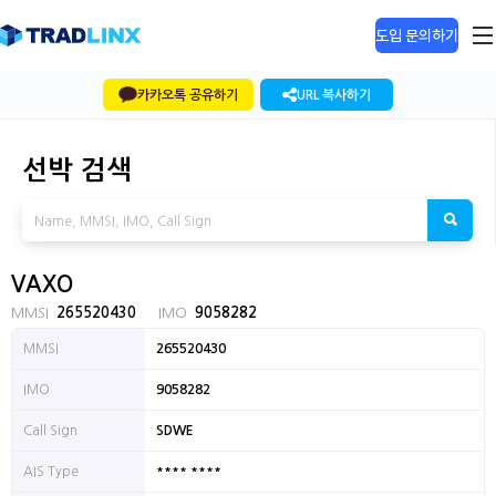
도입 문의하기
카카오톡 공유하기
URL 복사하기
선박 검색
VAXO
MMSI
265520430
IMO
9058282
MMSI
265520430
IMO
9058282
Call Sign
SDWE
**** ****
AIS Type