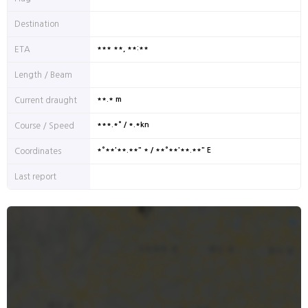
Destination
*** **, **:**
ETA
Length / Beam
**.* m
Current draught
***.*° / *.*kn
Course / Speed
*°**'**.**" * / **°**'**.**" E
Coordinates
Last report