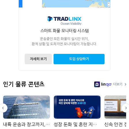
스마트 화물 모니터링 시스템
운송중인 모든 화물의 실시간 위치,
환적 상황 및 도착지연 모니터링이 가능합니다.
자세히 보기
도입 상담하기
인기 물류 콘텐츠
더보기
LinGo
내륙 운송과 창고까지, 동우국제
성장 둔화 및 혼란 지속으로 마진 압박에 직면한 포워더들