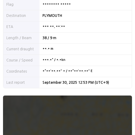
******** *****
Flag
Destination
PLYMOUTH
*** **, **:**
ETA
Length / Beam
38 / 9 m
**.* m
Current draught
***.*° / *.*kn
Course / Speed
*°**'**.**" * / **°**'**.**" E
Coordinates
Last report
September 30, 2025 12:53 PM (UTC+9)