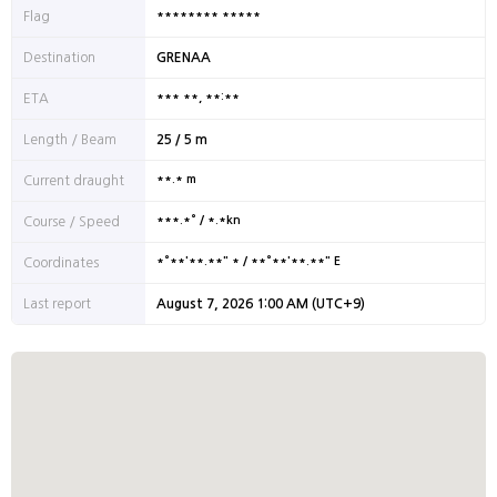
******** *****
Flag
Destination
GRENAA
*** **, **:**
ETA
Length / Beam
25 / 5 m
**.* m
Current draught
***.*° / *.*kn
Course / Speed
*°**'**.**" * / **°**'**.**" E
Coordinates
Last report
August 7, 2026 1:00 AM (UTC+9)