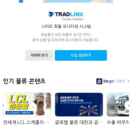
스마트 화물 모니터링 시스템
운송중인 모든 화물의 실시간 위치,
환적 상황 및 도착지연 모니터링이 가능합니다.
자세히 보기
도입 상담하기
인기 물류 콘텐츠
더보기
LinGo
전세계 LCL 스케줄이 모여있는 곳
글로벌 물류 대란과 공급망 위기의 진짜 이유: 해상 병목구간(Chokepoints)의 지정학적 비밀