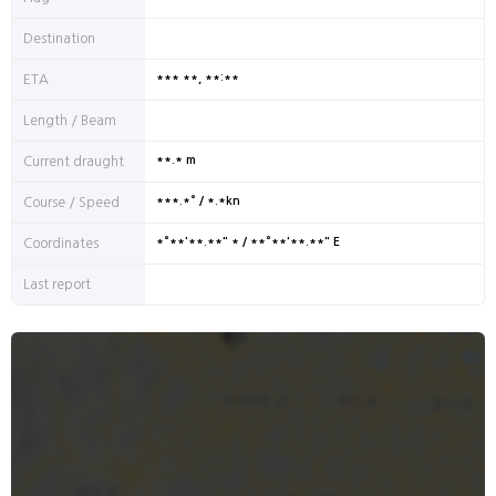
Destination
*** **, **:**
ETA
Length / Beam
**.* m
Current draught
***.*° / *.*kn
Course / Speed
*°**'**.**" * / **°**'**.**" E
Coordinates
Last report