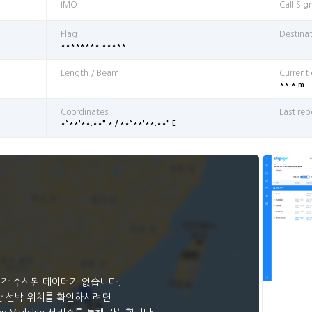
IMO
Call Sig
Flag
Destina
******** *****
Length / Beam
Current
**.* m
Coordinates
Last rep
*°**'**.**" * / **°**'**.**" E
일간 수신된 데이터가 없습니다.
 선박 위치를 확인하시려면