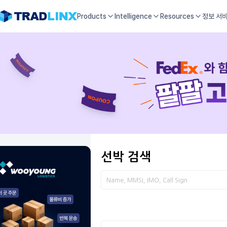
Products
Intelligence
Resources
정보 서
선박 검색