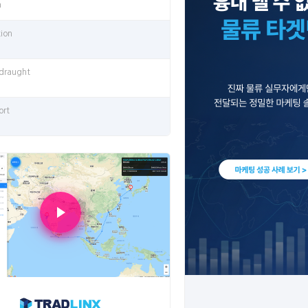
n
tion
 draught
ort