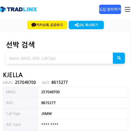
도입 문의하기
카카오톡 공유하기
URL 복사하기
선박 검색
KJELLA
MMSI
257049700
IMO
8615277
MMSI
257049700
IMO
8615277
Call Sign
JXMW
**** ****
AIS Type