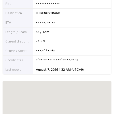
******** *****
Flag
Destination
FLERENGSTRAND
*** **, **:**
ETA
Length / Beam
55 / 12 m
**.* m
Current draught
***.*° / *.*kn
Course / Speed
*°**'**.**" * / **°**'**.**" E
Coordinates
Last report
August 7, 2026 1:32 AM (UTC+9)