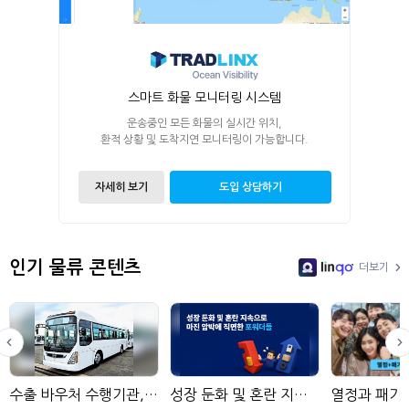
스마트 화물 모니터링 시스템
운송중인 모든 화물의 실시간 위치,
환적 상황 및 도착지연 모니터링이 가능합니다.
자세히 보기
도입 상담하기
인기 물류 콘텐츠
더보기
LinGo
수출 바우처 수행기관, 현대네비스
성장 둔화 및 혼란 지속으로 마진 압박에 직면한 포워더들