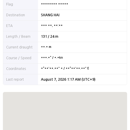
******** *****
Flag
Destination
SHANG HAI
*** **, **:**
ETA
Length / Beam
131 / 24 m
**.* m
Current draught
***.*° / *.*kn
Course / Speed
*°**'**.**" * / **°**'**.**" E
Coordinates
Last report
August 7, 2026 1:17 AM (UTC+9)