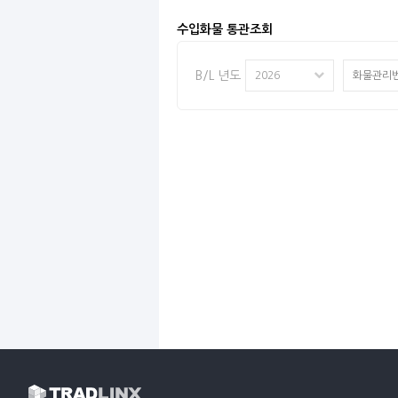
수입화물 통관조회
B/L 년도
2026