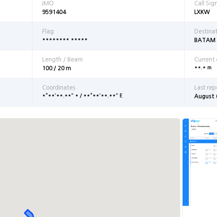
IMO
Call Sig
9591404
LXKW
Flag
Destina
******** *****
BATAM
Length / Beam
Current
**.* m
100 / 20 m
Coordinates
Last rep
*°**'**.**" * / **°**'**.**" E
August 