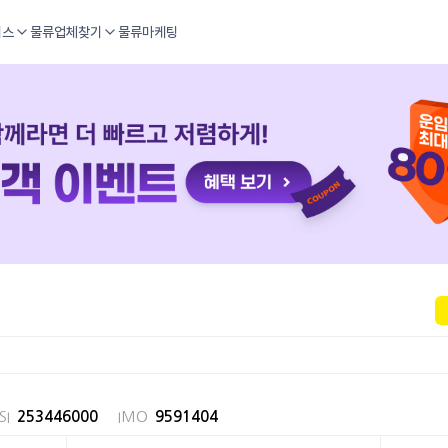
비스
물류업체찾기
물류마케팅
I
253446000
IMO
9591404