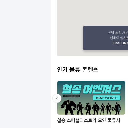
선박 추적 서
선박의 실시간
TRADLINX 
인기 물류 콘텐츠
LinGo
철송 스페셜리스트가 모인 물류사