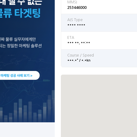
MMSI
253446000
AIS Type
**** ****
ETA
*** **, **:**
Course / Speed
***.*° / *.*kn