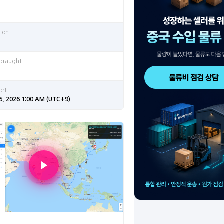
n
tion
 draught
ort
6, 2026 1:00 AM (UTC+9)