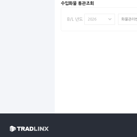
수입화물 통관조회
B/L 년도
2026