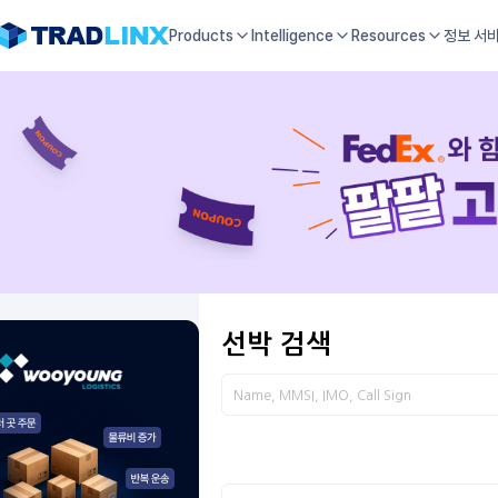
Products
Intelligence
Resources
정보 서
선박 검색