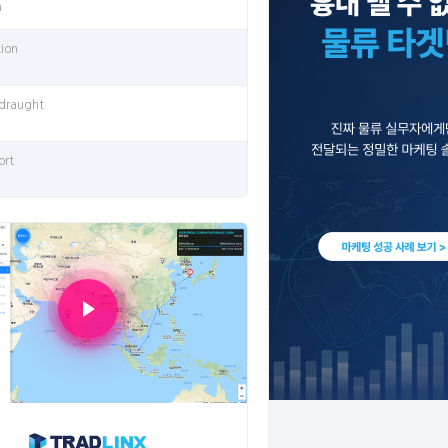
n
tion
 draught
ort