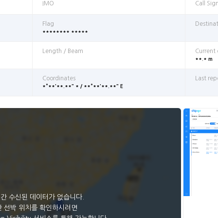
IMO
Call Sig
Flag
Destina
******** *****
Length / Beam
Current
**.* m
Coordinates
Last rep
*°**'**.**" * / **°**'**.**" E
일간 수신된 데이터가 없습니다.
 선박 위치를 확인하시려면