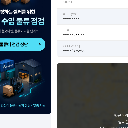
MMSI
AIS Type
**** ****
ETA
*** **, **:**
Course / Speed
***.*° / *.*kn
최근 5
실시간