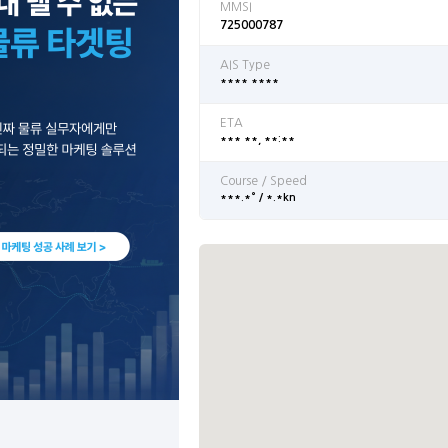
MMSI
725000787
AIS Type
**** ****
ETA
*** **, **:**
Course / Speed
***.*° / *.*kn