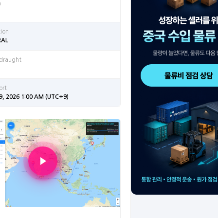
n
tion
RAL
 draught
ort
9, 2026 1:00 AM (UTC+9)