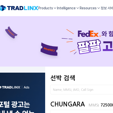
Products
Intelligence
Resources
정보 서
선박 검색
CHUNGARA
MMSI
72500