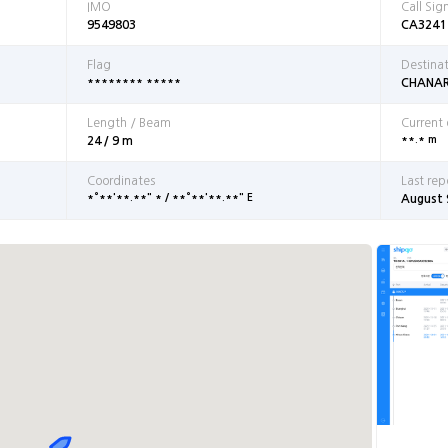
IMO
Call Sig
9549803
CA3241
Flag
Destina
******** *****
CHANA
Length / Beam
Current
**.* m
24 / 9 m
Coordinates
Last rep
*°**'**.**" * / **°**'**.**" E
August 