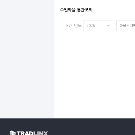
수입화물 통관조회
B/L 년도
2026