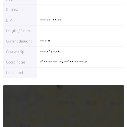
Destination
*** **, **:**
ETA
Length / Beam
**.* m
Current draught
***.*° / *.*kn
Course / Speed
*°**'**.**" * / **°**'**.**" E
Coordinates
Last report