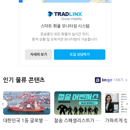
스마트 화물 모니터링 시스템
운송중인 모든 화물의 실시간 위치,
환적 상황 및 도착지연 모니터링이 가능합니다.
자세히 보기
도입 상담하기
인기 물류 콘텐츠
더보기
LinGo
대한민국 1등 글로벌 선사, 팬오션
철송 스페셜리스트가 모인 물류사