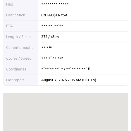
******** *****
Flag
Destination
CNTAO>CNYSA
*** **, **:**
ETA
Length / Beam
272 / 43 m
**.* m
Current draught
***.*° / *.*kn
Course / Speed
*°**'**.**" * / **°**'**.**" E
Coordinates
Last report
August 7, 2026 2:06 AM (UTC+9)