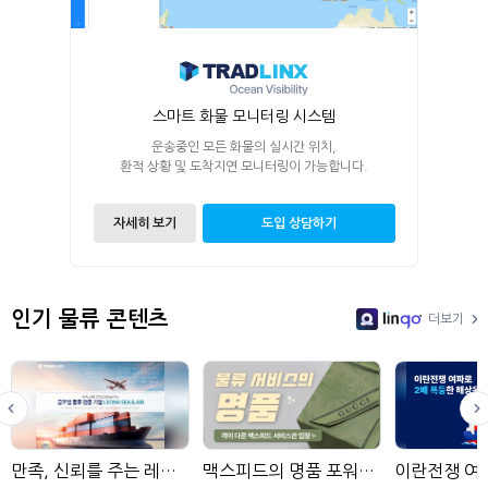
스마트 화물 모니터링 시스템
운송중인 모든 화물의 실시간 위치,
환적 상황 및 도착지연 모니터링이 가능합니다.
자세히 보기
도입 상담하기
인기 물류 콘텐츠
더보기
LinGo
만족, 신뢰를 주는 레오나해운항공
맥스피드의 명품 포워딩 서비스