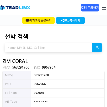
도입 문의하기
카카오톡 공유하기
URL 복사하기
선박 검색
ZIM CORAL
MMSI
563291700
IMO
9967964
MMSI
563291700
IMO
9967964
Call Sign
9V2866
**** ****
AIS Type