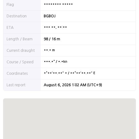
******** *****
Flag
Destination
BGBOJ
*** **, **:**
ETA
Length / Beam
98 / 16 m
**.* m
Current draught
***.*° / *.*kn
Course / Speed
*°**'**.**" * / **°**'**.**" E
Coordinates
Last report
August 6, 2026 1:02 AM (UTC+9)