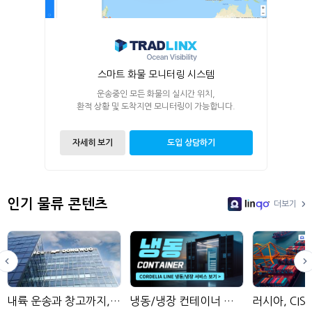
스마트 화물 모니터링 시스템
운송중인 모든 화물의 실시간 위치,
환적 상황 및 도착지연 모니터링이 가능합니다.
자세히 보기
도입 상담하기
인기 물류 콘텐츠
더보기
LinGo
내륙 운송과 창고까지, 동우국제
냉동/냉장 컨테이너 운송 서비스 보기