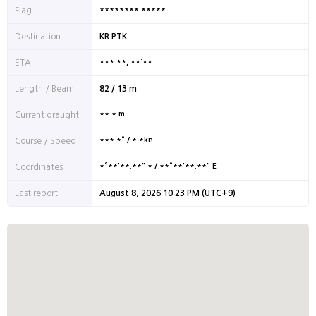
******** *****
Flag
Destination
KR PTK
*** **, **:**
ETA
Length / Beam
82 / 13 m
**.* m
Current draught
***.*° / *.*kn
Course / Speed
*°**'**.**" * / **°**'**.**" E
Coordinates
Last report
August 8, 2026 10:23 PM (UTC+9)