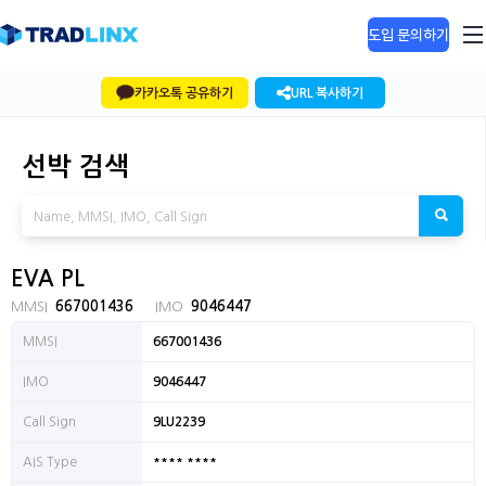
도입 문의하기
카카오톡 공유하기
URL 복사하기
선박 검색
EVA PL
MMSI
667001436
IMO
9046447
MMSI
667001436
IMO
9046447
Call Sign
9LU2239
**** ****
AIS Type