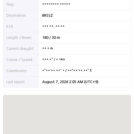
******** *****
Flag
Destination
BRSSZ
*** **, **:**
ETA
Length / Beam
180 / 30 m
**.* m
Current draught
***.*° / *.*kn
Course / Speed
*°**'**.**" * / **°**'**.**" E
Coordinates
Last report
August 7, 2026 2:05 AM (UTC+9)