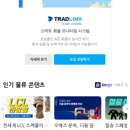
스마트 화물 모니터링 시스템
운송중인 모든 화물의 실시간 위치,
환적 상황 및 도착지연 모니터링이 가능합니다.
자세히 보기
도입 상담하기
인기 물류 콘텐츠
더보기
LinGo
전세계 LCL 스케줄이 모여있는 곳
수에즈 운하, 다음 달부터 통항료 인상