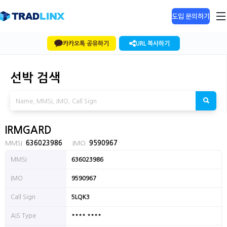
도입 문의하기
카카오톡 공유하기
URL 복사하기
선박 검색
IRMGARD
MMSI
636023986
IMO
9590967
MMSI
636023986
IMO
9590967
Call Sign
5LQK3
**** ****
AIS Type