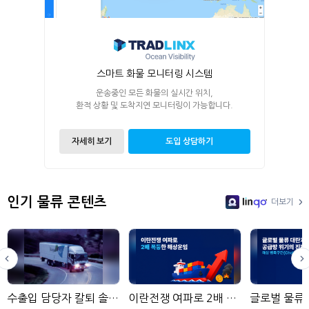
스마트 화물 모니터링 시스템
운송중인 모든 화물의 실시간 위치,
환적 상황 및 도착지연 모니터링이 가능합니다.
자세히 보기
도입 상담하기
인기 물류 콘텐츠
더보기
LinGo
수출입 담당자 칼퇴 솔루션 용마로지스
이란전쟁 여파로 2배 폭등한 해상운임: 물류 담당자가 주목해야 할 핵심 리스크