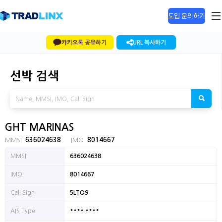
도입 문의하기
카카오톡 공유하기
URL 복사하기
선박 검색
GHT MARINAS
MMSI
636024638
IMO
8014667
MMSI
636024638
IMO
8014667
Call Sign
5LTO9
**** ****
AIS Type