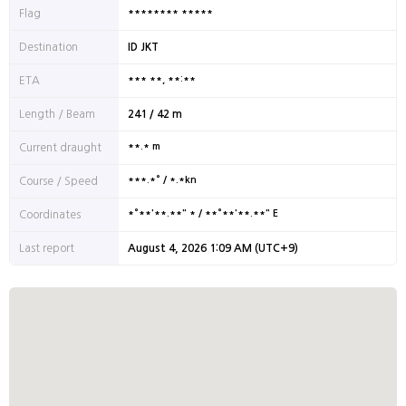
******** *****
Flag
Destination
ID JKT
*** **, **:**
ETA
Length / Beam
241 / 42 m
**.* m
Current draught
***.*° / *.*kn
Course / Speed
*°**'**.**" * / **°**'**.**" E
Coordinates
Last report
August 4, 2026 1:09 AM (UTC+9)