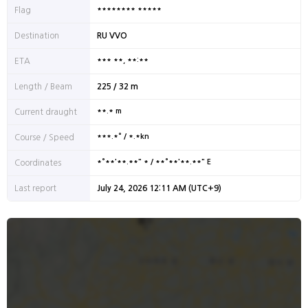
******** *****
Flag
Destination
RU VVO
*** **, **:**
ETA
Length / Beam
225 / 32 m
**.* m
Current draught
***.*° / *.*kn
Course / Speed
*°**'**.**" * / **°**'**.**" E
Coordinates
Last report
July 24, 2026 12:11 AM (UTC+9)