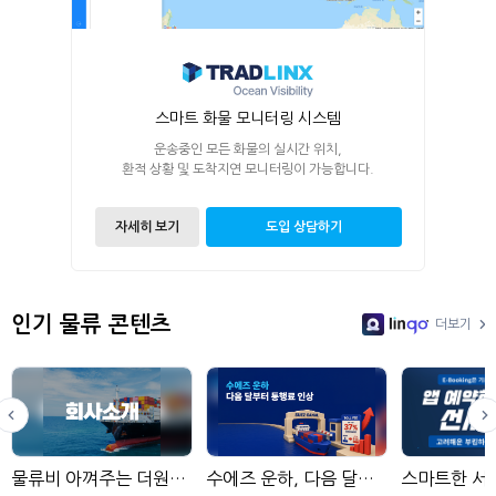
스마트 화물 모니터링 시스템
운송중인 모든 화물의 실시간 위치,
환적 상황 및 도착지연 모니터링이 가능합니다.
자세히 보기
도입 상담하기
인기 물류 콘텐츠
더보기
LinGo
물류비 아껴주는 더원로지스틱스
수에즈 운하, 다음 달부터 통항료 인상