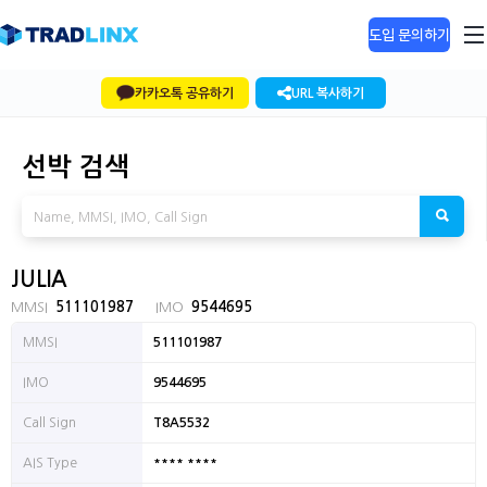
도입 문의하기
카카오톡 공유하기
URL 복사하기
선박 검색
JULIA
MMSI
511101987
IMO
9544695
MMSI
511101987
IMO
9544695
Call Sign
T8A5532
**** ****
AIS Type